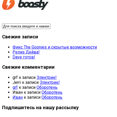
Свежие записи
Фикс The Goonies и скрытые возможности
Релиз Дейва!
Dave готов!
Свежие комментарии
grf
к записи
Электрик!
Jerri
к записи
Электрик!
grf
к записи
Оборотень
Иван
к записи
Оборотень
Иван
к записи
Оборотень
Подпишитесь на нашу рассылку