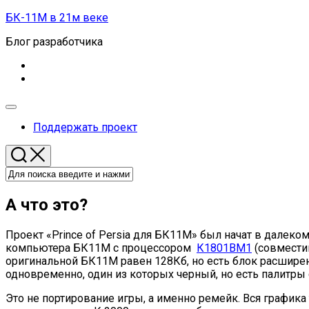
Перейти
БК-11М в 21м веке
к
Блог разработчика
содержанию
Развернуть
меню
Поддержать проект
А что это?
Проект «Prince of Persia для БК11М» был начат в далеком
компьютера БК11М с процессором
К1801ВМ1
(совместим
оригинальной БК11М равен 128Кб, но есть блок расширен
одновременно, один из которых черный, но есть палитр
Это не портирование игры, а именно ремейк. Вся графика