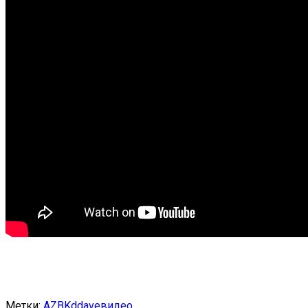
Метки:
AZBK
ddave
видео