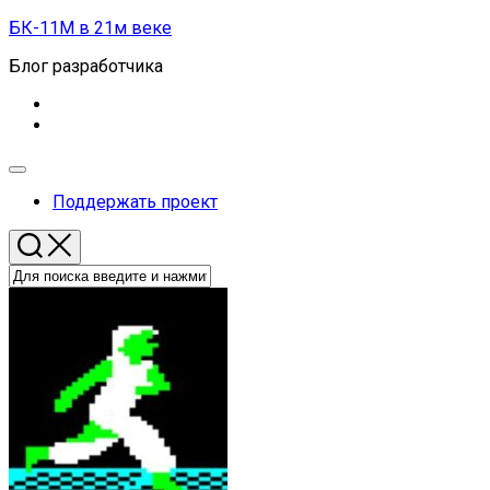
Перейти
БК-11М в 21м веке
к
Блог разработчика
содержанию
Развернуть
меню
Поддержать проект