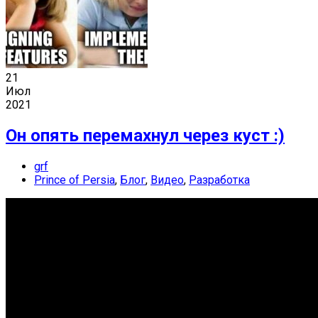
21
Июл
2021
Он опять перемахнул через куст :)
grf
Prince of Persia
,
Блог
,
Видео
,
Разработка