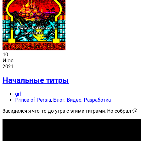
10
Июл
2021
Начальные титры
grf
Prince of Persia
,
Блог
,
Видео
,
Разработка
Засиделся я что-то до утра с этими титрами. Но собрал 🙂