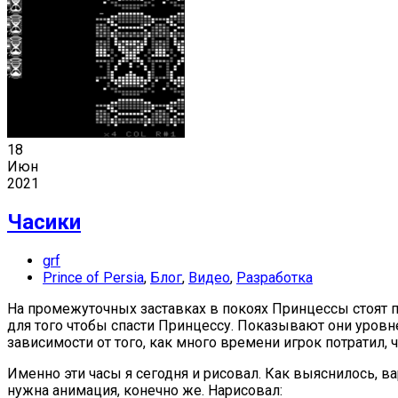
18
Июн
2021
Часики
grf
Prince of Persia
,
Блог
,
Видео
,
Разработка
На промежуточных заставках в покоях Принцессы стоят п
для того чтобы спасти Принцессу. Показывают они уровне
зависимости от того, как много времени игрок потратил, ч
Именно эти часы я сегодня и рисовал. Как выяснилось, вар
нужна анимация, конечно же. Нарисовал: