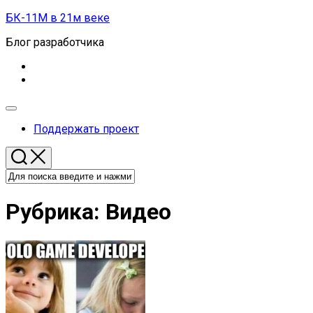
Перейти
БК-11М в 21м веке
к
Блог разработчика
содержанию
Развернуть
меню
Поддержать проект
Рубрика:
Видео