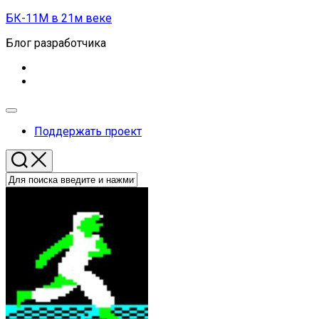
Перейти
БК-11М в 21м веке
к
Блог разработчика
содержанию
Развернуть
меню
Поддержать проект