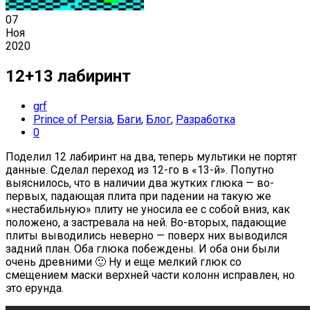
07
Ноя
2020
12+13 лабиринт
grf
Prince of Persia
,
Баги
,
Блог
,
Разработка
0
Поделил 12 лабиринт на два, теперь мультики не портят
данные. Сделал переход из 12-го в «13-й». Попутно
выяснилось, что в наличии два жутких глюка — во-
первых, падающая плита при падении на такую же
«нестабильную» плиту не уносила ее с собой вниз, как
положено, а застревала на ней. Во-вторых, падающие
плиты выводились неверно — поверх них выводился
задний план. Оба глюка побеждены. И оба они были
очень древними 🙂 Ну и еще мелкий глюк со
смещением маски верхней части колонн исправлен, но
это ерунда.