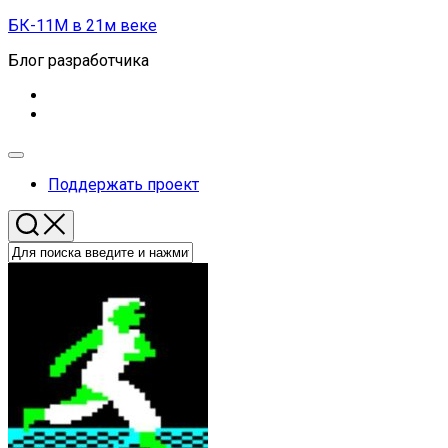
Перейти
БК-11М в 21м веке
к
Блог разработчика
содержанию
Развернуть
меню
Поддержать проект