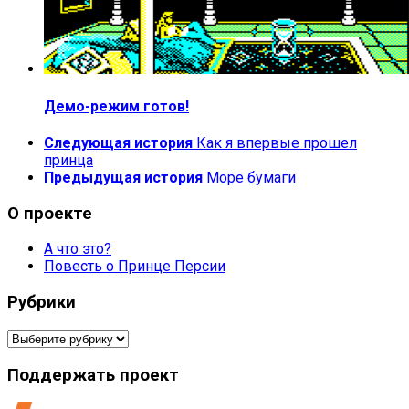
Демо-режим готов!
Следующая история
Как я впервые прошел
принца
Предыдущая история
Море бумаги
О проекте
А что это?
Повесть о Принце Персии
Рубрики
Рубрики
Поддержать проект