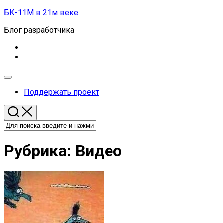
Перейти
БК-11М в 21м веке
к
Блог разработчика
содержанию
Развернуть
меню
Поддержать проект
Рубрика:
Видео