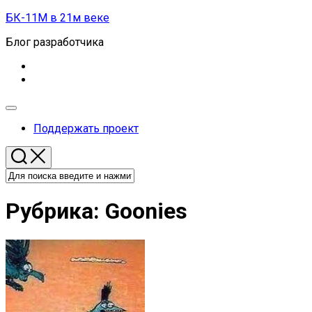
Перейти
БК-11М в 21м веке
к
Блог разработчика
содержанию
Развернуть
меню
Поддержать проект
Рубрика:
Goonies