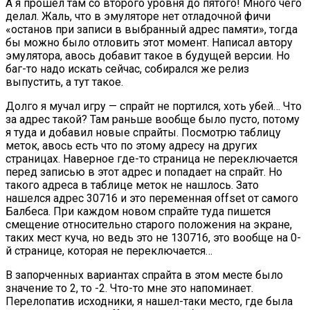
А я прошел там со второго уровня до пятого! Много чего
делал. Жаль, что в эмуляторе нет отладочной фичи
«останов при записи в выбранный адрес памяти», тогда
бы можно было отловить этот момент. Написал автору
эмулятора, авось добавит такое в будущей версии. Но
баг-то надо искать сейчас, собирался же релиз
выпустить, а тут такое.
Долго я мучал игру — спрайт не портился, хоть убей… Что
за адрес такой? Там раньше вообще было пусто, потому
я туда и добавил новые спрайты. Посмотрю таблицу
меток, авось есть что по этому адресу на других
страницах. Наверное где-то страница не переключается
перед записью в этот адрес и попадает на спрайт. Но
такого адреса в таблице меток не нашлось. Зато
нашелся адрес 30716 и это переменная offset от самого
Балбеса. При каждом новом спрайте туда пишется
смещение относительно старого положения на экране,
таких мест куча, но ведь это не 130716, это вообще на 0-
й странице, которая не переключается…
В запорченных вариантах спрайта в этом месте было
значение то 2, то -2. Что-то мне это напоминает.
Перелопатив исходники, я нашел-таки место, где была