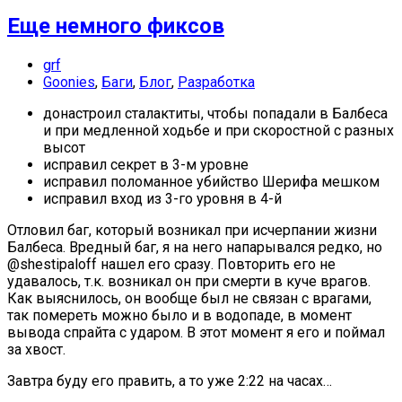
Еще немного фиксов
grf
Goonies
,
Баги
,
Блог
,
Разработка
донастроил сталактиты, чтобы попадали в Балбеса
и при медленной ходьбе и при скоростной с разных
высот
исправил секрет в 3-м уровне
исправил поломанное убийство Шерифа мешком
исправил вход из 3-го уровня в 4-й
Отловил баг, который возникал при исчерпании жизни
Балбеса. Вредный баг, я на него напарывался редко, но
@shestipaloff нашел его сразу. Повторить его не
удавалось, т.к. возникал он при смерти в куче врагов.
Как выяснилось, он вообще был не связан с врагами,
так помереть можно было и в водопаде, в момент
вывода спрайта с ударом. В этот момент я его и поймал
за хвост.
Завтра буду его править, а то уже 2:22 на часах…