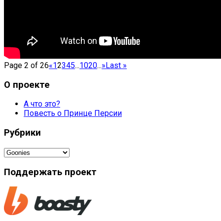
Page 2 of 26
«
1
2
3
4
5
...
10
20
...
»
Last »
О проекте
А что это?
Повесть о Принце Персии
Рубрики
Рубрики
Поддержать проект