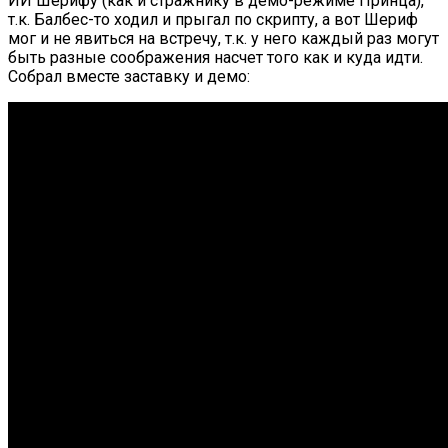
ИИ Шерифу (как и стражнику в демо-режиме Принца),
т.к. Балбес-то ходил и прыгал по скрипту, а вот Шериф
мог и не явиться на встречу, т.к. у него каждый раз могут
быть разные соображения насчет того как и куда идти.
Собрал вместе заставку и демо: