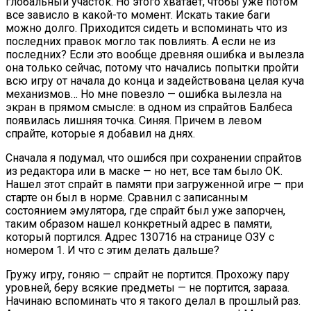
глобальный участок. Но этого хватает, чтобы уже потом
все зависло в какой-то момент. Искать такие баги
можно долго. Приходится сидеть и вспоминать что из
последних правок могло так повлиять. А если не из
последних? Если это вообще древняя ошибка и вылезла
она только сейчас, потому что начались попытки пройти
всю игру от начала до конца и задействована целая куча
механизмов… Но мне повезло — ошибка вылезла на
экран в прямом смысле: в одном из спрайтов Балбеса
появилась лишняя точка. Синяя. Причем в левом
спрайте, которые я добавил на днях.
Сначала я подумал, что ошибся при сохранении спрайтов
из редактора или в маске — но нет, все там было ОК.
Нашел этот спрайт в памяти при загруженной игре — при
старте он был в норме. Сравнил с записанным
состоянием эмулятора, где спрайт был уже запорчен,
таким образом нашел конкретный адрес в памяти,
который портился. Адрес 130716 на странице ОЗУ с
номером 1. И что с этим делать дальше?
Гружу игру, гоняю — спрайт не портится. Прохожу пару
уровней, беру всякие предметы — не портится, зараза.
Начинаю вспоминать что я такого делал в прошлый раз.