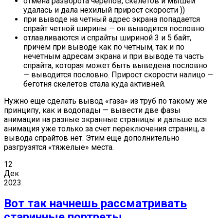
отмена разворота черепов, скелетов и мышей
удалась и дала нехилый прирост скорости ))
при выводе на четный адрес экрана попадается
спрайт четной ширины — он выводится пословно
отлавливаются и спрайты шириной 3 и 5 байт,
причем при выводе как по четным, так и по
нечетным адресам экрана и при выводе та часть
спрайта, которая может быть выведена пословно
— выводится пословно. Прирост скорости налицо —
беготня скелетов стала куда активней.
Нужно еще сделать вывод «газа» из труб по такому же
принципу, как и водопады — вывести две фазы
анимации на разные экранные страницы и дальше вся
анимация уже только за счет переключения страниц, а
вывода спрайтов нет. Этим еще дополнительно
разгрузятся «тяжелые» места.
12
Дек
2023
Вот так начнешь рассматривать
старинные портреты…