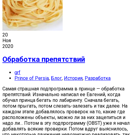
20
Ноя
2020
Обработка препятствий
grf
Prince of Persia
,
Блог
,
История
,
Разработка
Самая страшная подпрограмма в принце — обработка
препятствий. Изначально написал ее Евгений, когда
обучал принца бегать по лабиринту. Сначала бегать,
потом прыгать, потом слезать-залезать и так далее. На
каждом этапе добавлялось проверок на то, какие где
расположены объекты, можно ли за них зацепиться и
надо ли… Потом в эту подпрограмму (OBST) уже я начал
добавлять всякие проверки. Потом вдруг выяснилось,
что некоторые движения невозможно реализовать, так