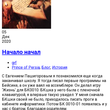
05
Дек
2020
Начало начал
grf
Prince of Persia
,
Блог
,
История
С Евгением Пашигоровым я познакомился еще когда
заканчивал школу. Я тогда писал первые программы на
Бейсике, а он уже ваял на ассемблере. Он делал игру
‘Жизнь’ для БК0010. БКшка у него была с пленочной
клавиатурой, я впервые такую увидел. У меня сначала
БКшки своей не было, приходилось писать проги в
кабинете информатики. Потом БК 0010-01 появилась и у
нас с братом, благодаря родителям.