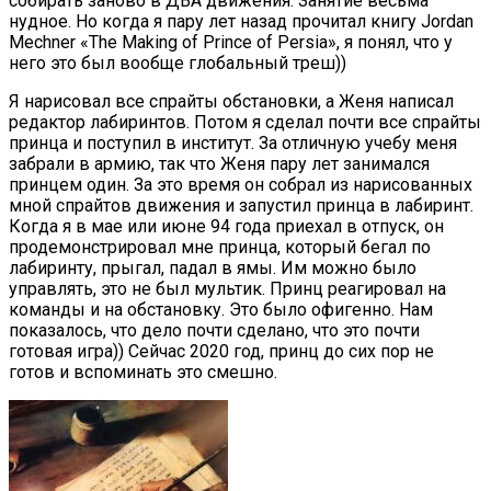
собирать заново в ДВА движения. Занятие весьма
нудное. Но когда я пару лет назад прочитал книгу Jordan
Mechner «The Making of Prince of Persia», я понял, что у
него это был вообще глобальный треш))
Я нарисовал все спрайты обстановки, а Женя написал
редактор лабиринтов. Потом я сделал почти все спрайты
принца и поступил в институт. За отличную учебу меня
забрали в армию, так что Женя пару лет занимался
принцем один. За это время он собрал из нарисованных
мной спрайтов движения и запустил принца в лабиринт.
Когда я в мае или июне 94 года приехал в отпуск, он
продемонстрировал мне принца, который бегал по
лабиринту, прыгал, падал в ямы. Им можно было
управлять, это не был мультик. Принц реагировал на
команды и на обстановку. Это было офигенно. Нам
показалось, что дело почти сделано, что это почти
готовая игра)) Сейчас 2020 год, принц до сих пор не
готов и вспоминать это смешно.