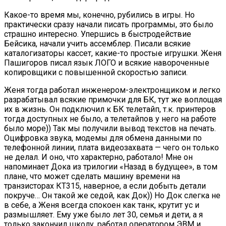
Какое-то время мы, конечно, рубились в игры. Но
практически сразу начали писать программы, это было
страшно интересно. Упершись в быстродействие
Бейсика, начали учить ассемблер. Писали всякие
каталогизаторы кассет, какие-то простые игрушки. Женя
Пашигоров писал язык ЛОГО и всякие навороченные
копировщики с повышенной скоростью записи.
Женя тогда работал инженером-электронщиком и легко
разрабатывал всякие примочки для БК, тут же воплощая
их в жизнь. Он подключил к БК телетайп, т.к. принтеров
тогда доступных не было, а телетайпов у него на работе
было море)) Так мы получили вывод текстов на печать.
Оцифровка звука, модемы для обмена данными по
телефонной линии, плата видеозахвата — чего он только
не делал. И оно, что характерно, работало! Мне он
напоминает Дока из трилогии «Назад в будущее», в том
плане, что может сделать машину времени на
транзисторах КТ315, наверное, а если добыть детали
покруче… Он такой же седой, как Док)) Но Док слегка не
в себе, а Женя всегда спокоен как танк, крутит ус и
размышляет. Ему уже было лет 30, семья и дети, а я
только закончил школу, работал оператором ЭВМ и