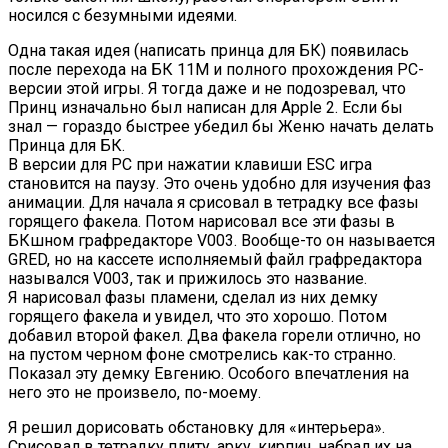
носился с безумными идеями.
Одна такая идея (написать принца для БК) появилась
после перехода на БК 11М и полного прохождения PC-
версии этой игры. Я тогда даже и не подозревал, что
Принц изначально был написан для Apple 2. Если бы
знал — гораздо быстрее убедил бы Женю начать делать
Принца для БК.
В версии для PC при нажатии клавиши ESC игра
становится на паузу. Это очень удобно для изучения фаз
анимации. Для начала я срисовал в тетрадку все фазы
горящего факела. Потом нарисовал все эти фазы в
БКшном графредакторе V003. Вообще-то он называется
GRED, но на кассете исполняемый файл графредактора
назывался V003, так и прижилось это название.
Я нарисовал фазы пламени, сделал из них демку
горящего факела и увидел, что это хорошо. Потом
добавил второй факел. Два факела горели отлично, но
на пустом черном фоне смотрелись как-то странно.
Показал эту демку Евгению. Особого впечатления на
него это не произвело, по-моему.
Я решил дорисовать обстановку для «интерьера».
Срисовал в тетрадку плиту, арку, кирпич, набрал их на