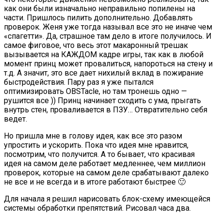
как они были изначально неправильно попилены на
части. Пришлось пилить дополнительно. Добавлять
проверок. Женя уже тогда называл все это не иначе чем
«спагетти». Да, страшное там дело в итоге получилось. И
самое фиговое, что весь этот макаронный трешак
вызывается на КАЖДОМ кадре игры, так как в любой
момент принц может провалиться, напороться на стену и
т.д. А значит, это все дает нихилый вклад в пожирание
быстродействия. Пару раз я уже пытался
оптимизировать OBSTacle, но там тронешь одно —
рушится все )) Принц начинает сходить с ума, прыгать
внутрь стен, проваливается в ПЗУ… Отвратительно себя
ведет.
Но пришла мне в голову идея, как все это разом
упростить и ускорить. Пока что идея мне нравится,
посмотрим, что получится. А то бывает, что красивая
идея на самом деле работает медленнее, чем миллион
проверок, которые на самом деле срабатывают далеко
не все и не всегда и в итоге работают быстрее 🙂
Для начала я решил нарисовать блок-схему имеющейся
системы обработки препятствий. Рисовал часа два.