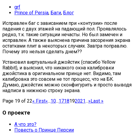
grf
Prince of Persia
,
Баги
,
Блог
Исправлен баг с зависанием при «контузии» после
падения с двух этажей на падающий пол. Проявлялось
редко, т.к. такие ситуации нечасты. Но был замечен и
исправлен. А также выяснена причина засорения экрана
остатками плит в некоторых случаях. Завтра поправлю.
Почему это нельзя сделать днем??
Установил виртуальный джойстик (спасибо Yellow
Rabbit), и выяснил, что никакого окна калибровки
джойстика в оригинальном принце нет. Видимо, там
калибровка это совсем не тот процесс, что на БК.
Думаю, джойстик можно сконфигурить и просто выводя
надписи в нижнюю строку экрана.
Page 19 of 22
« First
«
...
10
...
17
18
19
20
21
...
»
Last »
О проекте
А что это?
Повесть о Принце Персии