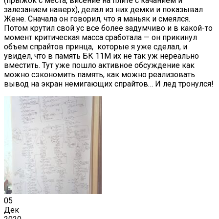
(прыжок с места, висение на плите с качанием и
залезанием наверх), делал из них демки и показывал
Жене. Сначала он говорил, что я маньяк и смеялся.
Потом крутил свой ус все более задумчиво и в какой-то
момент критическая масса сработала — он прикинул
объем спрайтов принца, которые я уже сделал, и
увидел, что в память БК 11М их не так уж нереально
вместить. Тут уже пошло активное обсуждение как
можно сэкономить память, как можно реализовать
вывод на экран немигающих спрайтов… И лед тронулся!
05
Дек