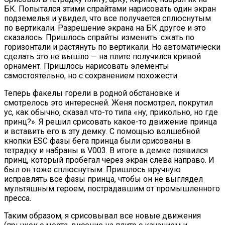
БК. Попытался этими спрайтами нарисовать один экран
подземелья и увидел, что все получается сплюснутым
по вертикали. Разрешение экрана на БК другое и это
сказалось. Пришлось спрайты изменить: сжать по
горизонтали и растянуть по вертикали. Но автоматически
сделать это не вышло — на плите получился кривой
орнамент. Пришлось нарисовать элементы
самостоятельно, но с сохранением похожести.
Теперь факелы горели в родной обстановке и
смотрелось это интересней. Женя посмотрел, покрутил
ус, как обычно, сказал что-то типа «ну, прикольно, но где
принц?». Я решил срисовать какое-то движение принца
и вставить его в эту демку. С помощью волшебной
кнопки ESC фазы бега принца были срисованы в
тетрадку и набраны в V003. В итоге в демке появился
принц, который пробегал через экран слева направо. И
был он тоже сплюснутым. Пришлось вручную
исправлять все фазы принца, чтобы он не выглядел
мультяшным героем, пострадавшим от промышленного
пресса.
Таким образом, я срисовывал все новые движения