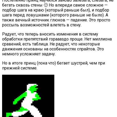
Постепенно принц научился заново залезать, слезать, не
бегать сквозь стены 🙂 Но впереди самое сложное —
подбор шага на краю (который раньше был), и подбор
шага перед ловушками (которого раньше не было). А
также вечный источник глюков — падение. Это просто
россыпь возможностей влететь в стену.
Радует, что теперь вносить изменения в систему
обработки препятствий гораааздо проще. Нет миллиона
сравений, есть таблица. Не радует, что некоторые
движения основаны на особенностях спрайтов. Это
немного усложняет задачу.
Но в итоге принц (пока что) бегает шустрей, чем при
прежней системе.