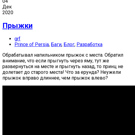
04
Дек
2020
Прыжки
grf
Prince of Persia
,
Баги
,
Блог
,
Разработка
Обрабатывал напильником прыжок с места. Обратил
внимание, что если прыгнуть через яму, тут же
развернуться на месте и прыгнуть назад, то принц не
долетает до старого места! Что за ерунда? Неужели
прыжок вправо длиннее, чем прыжок влево?