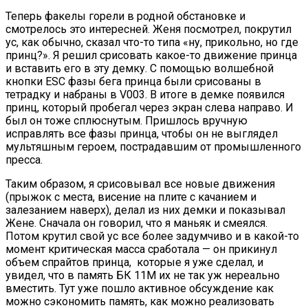
Теперь факелы горели в родной обстановке и
смотрелось это интересней. Женя посмотрел, покрутил
ус, как обычно, сказал что-то типа «ну, прикольно, но где
принц?». Я решил срисовать какое-то движение принца
и вставить его в эту демку. С помощью волшебной
кнопки ESC фазы бега принца были срисованы в
тетрадку и набраны в V003. В итоге в демке появился
принц, который пробегал через экран слева направо. И
был он тоже сплюснутым. Пришлось вручную
исправлять все фазы принца, чтобы он не выглядел
мультяшным героем, пострадавшим от промышленного
пресса.
Таким образом, я срисовывал все новые движения
(прыжок с места, висение на плите с качанием и
залезанием наверх), делал из них демки и показывал
Жене. Сначала он говорил, что я маньяк и смеялся.
Потом крутил свой ус все более задумчиво и в какой-то
момент критическая масса сработала — он прикинул
объем спрайтов принца, которые я уже сделал, и
увидел, что в память БК 11М их не так уж нереально
вместить. Тут уже пошло активное обсуждение как
можно сэкономить память, как можно реализовать