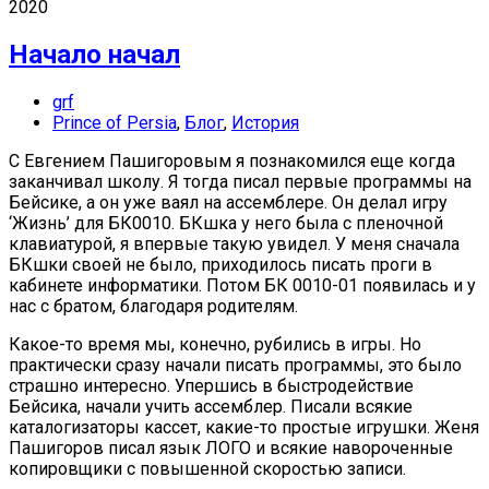
2020
Начало начал
grf
Prince of Persia
,
Блог
,
История
С Евгением Пашигоровым я познакомился еще когда
заканчивал школу. Я тогда писал первые программы на
Бейсике, а он уже ваял на ассемблере. Он делал игру
‘Жизнь’ для БК0010. БКшка у него была с пленочной
клавиатурой, я впервые такую увидел. У меня сначала
БКшки своей не было, приходилось писать проги в
кабинете информатики. Потом БК 0010-01 появилась и у
нас с братом, благодаря родителям.
Какое-то время мы, конечно, рубились в игры. Но
практически сразу начали писать программы, это было
страшно интересно. Упершись в быстродействие
Бейсика, начали учить ассемблер. Писали всякие
каталогизаторы кассет, какие-то простые игрушки. Женя
Пашигоров писал язык ЛОГО и всякие навороченные
копировщики с повышенной скоростью записи.