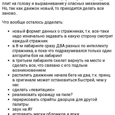
плит на голову и выравнивания у опасных механизмов.
Но, так как движок новый, то приходится делать все
заново…
Что вообще осталось доделать:
новый формат данных о стражниках, т.к. все-таки
надо изначально задавать в какую сторону смотрит
каждый стражник
в 8-м лабиринте сразу ДВА разных по интеллекту
стражника, а пока что подразумевался только один
алгоритм боя на лабиринт
в третьем лабиринте скелет вернуть на место и
сделать все, что связано с его подлым
возникновением
распилить движение начала бега на два, т.к. принц
в оригинале может остановиться быстрей, чем у
нас
сделать «левитацию»
реализовать кровищу на пиле?
перерисовать спрайты дворцов для другой
палитры
звук на AY
исправить маски обломков и арки