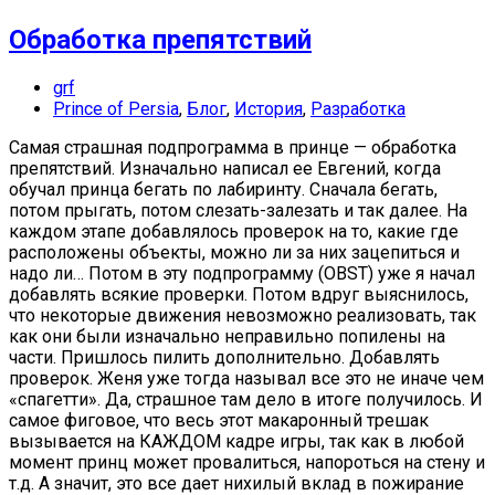
Обработка препятствий
grf
Prince of Persia
,
Блог
,
История
,
Разработка
Самая страшная подпрограмма в принце — обработка
препятствий. Изначально написал ее Евгений, когда
обучал принца бегать по лабиринту. Сначала бегать,
потом прыгать, потом слезать-залезать и так далее. На
каждом этапе добавлялось проверок на то, какие где
расположены объекты, можно ли за них зацепиться и
надо ли… Потом в эту подпрограмму (OBST) уже я начал
добавлять всякие проверки. Потом вдруг выяснилось,
что некоторые движения невозможно реализовать, так
как они были изначально неправильно попилены на
части. Пришлось пилить дополнительно. Добавлять
проверок. Женя уже тогда называл все это не иначе чем
«спагетти». Да, страшное там дело в итоге получилось. И
самое фиговое, что весь этот макаронный трешак
вызывается на КАЖДОМ кадре игры, так как в любой
момент принц может провалиться, напороться на стену и
т.д. А значит, это все дает нихилый вклад в пожирание