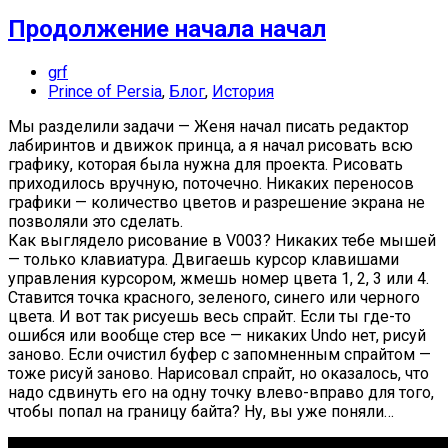
Продолжение начала начал
grf
Prince of Persia
,
Блог
,
История
Мы разделили задачи — Женя начал писать редактор
лабиринтов и движок принца, а я начал рисовать всю
графику, которая была нужна для проекта. Рисовать
приходилось вручную, поточечно. Никаких переносов
графики — количество цветов и разрешение экрана не
позволяли это сделать.
Как выглядело рисование в V003? Никаких тебе мышей
— только клавиатура. Двигаешь курсор клавишами
управления курсором, жмешь номер цвета 1, 2, 3 или 4.
Ставится точка красного, зеленого, синего или черного
цвета. И вот так рисуешь весь спрайт. Если ты где-то
ошибся или вообще стер все — никаких Undo нет, рисуй
заново. Если очистил буфер с запомненным спрайтом —
тоже рисуй заново. Нарисовал спрайт, но оказалось, что
надо сдвинуть его на одну точку влево-вправо для того,
чтобы попал на границу байта? Ну, вы уже поняли…