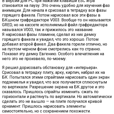
В версии для PC при нажатии клавиши ESC игра
становится на паузу. Это очень удобно для изучения фаз
анимации. Для начала я срисовал в тетрадку все фазы
горящего факела. Потом нарисовал все эти фазы в
БКшном графредакторе V003. Вообще-то он называется
GRED, но на кассете исполняемый файл графредактора
назывался V003, так и прижилось это название.
Я нарисовал фазы пламени, сделал из них демку
горящего факела и увидел, что это хорошо. Потом
добавил второй факел. Два факела горели отлично, но
на пустом черном фоне смотрелись как-то странно.
Показал эту демку Евгению. Особого впечатления на
него это не произвело, по-моему.
Я решил дорисовать обстановку для «интерьера».
Срисовал в тетрадку плиту, арку, кирпич, набрал их на
БК. Попытался этими спрайтами нарисовать один экран
подземелья и увидел, что все получается сплюснутым
по вертикали. Разрешение экрана на БК другое и это
сказалось. Пришлось спрайты изменить: сжать по
горизонтали и растянуть по вертикали. Но автоматически
сделать это не вышло — на плите получился кривой
орнамент. Пришлось нарисовать элементы
самостоятельно, но с сохранением похожести.