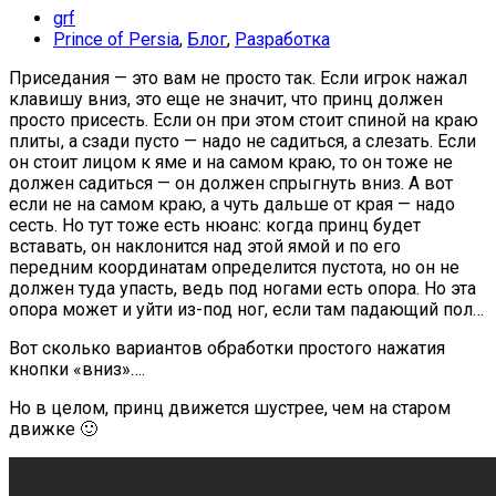
grf
Prince of Persia
,
Блог
,
Разработка
Приседания — это вам не просто так. Если игрок нажал
клавишу вниз, это еще не значит, что принц должен
просто присесть. Если он при этом стоит спиной на краю
плиты, а сзади пусто — надо не садиться, а слезать. Если
он стоит лицом к яме и на самом краю, то он тоже не
должен садиться — он должен спрыгнуть вниз. А вот
если не на самом краю, а чуть дальше от края — надо
сесть. Но тут тоже есть нюанс: когда принц будет
вставать, он наклонится над этой ямой и по его
передним координатам определится пустота, но он не
должен туда упасть, ведь под ногами есть опора. Но эта
опора может и уйти из-под ног, если там падающий пол…
Вот сколько вариантов обработки простого нажатия
кнопки «вниз»….
Но в целом, принц движется шустрее, чем на старом
движке 🙂