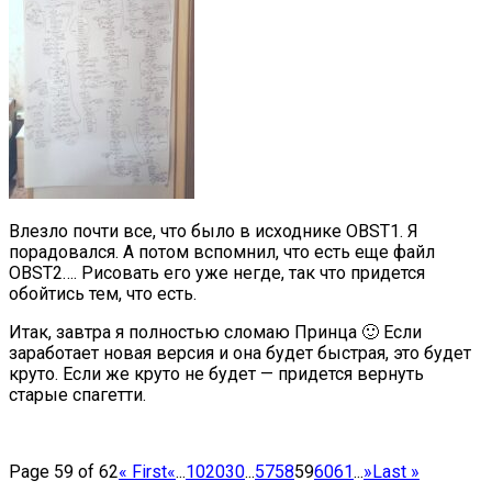
Влезло почти все, что было в исходнике OBST1. Я
порадовался. А потом вспомнил, что есть еще файл
OBST2…. Рисовать его уже негде, так что придется
обойтись тем, что есть.
Итак, завтра я полностью сломаю Принца 🙂 Если
заработает новая версия и она будет быстрая, это будет
круто. Если же круто не будет — придется вернуть
старые спагетти.
Page 59 of 62
« First
«
...
10
20
30
...
57
58
59
60
61
...
»
Last »