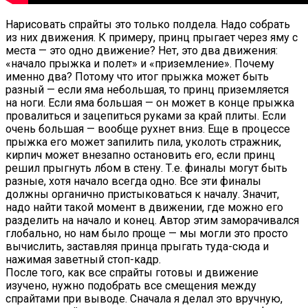
Нарисовать спрайты это только полдела. Надо собрать
из них движения. К примеру, принц прыгает через яму с
места — это одно движение? Нет, это два движения:
«начало прыжка и полет» и «приземление». Почему
именно два? Потому что итог прыжка может быть
разный — если яма небольшая, то принц приземляется
на ноги. Если яма большая — он может в конце прыжка
провалиться и зацепиться руками за край плиты. Если
очень большая — вообще рухнет вниз. Еще в процессе
прыжка его может запилить пила, уколоть стражник,
кирпич может внезапно остановить его, если принц
решил прыгнуть лбом в стену. Т.е. финалы могут быть
разные, хотя начало всегда одно. Все эти финалы
должны органично пристыковаться к началу. Значит,
надо найти такой момент в движении, где можно его
разделить на начало и конец. Автор этим заморачивался
глобально, но нам было проще — мы могли это просто
вычислить, заставляя принца прыгать туда-сюда и
нажимая заветный стоп-кадр.
После того, как все спрайты готовы и движение
изучено, нужно подобрать все смещения между
спрайтами при выводе. Сначала я делал это вручную,