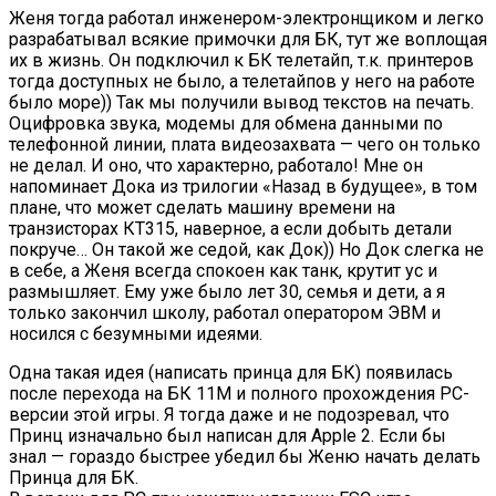
Женя тогда работал инженером-электронщиком и легко
разрабатывал всякие примочки для БК, тут же воплощая
их в жизнь. Он подключил к БК телетайп, т.к. принтеров
тогда доступных не было, а телетайпов у него на работе
было море)) Так мы получили вывод текстов на печать.
Оцифровка звука, модемы для обмена данными по
телефонной линии, плата видеозахвата — чего он только
не делал. И оно, что характерно, работало! Мне он
напоминает Дока из трилогии «Назад в будущее», в том
плане, что может сделать машину времени на
транзисторах КТ315, наверное, а если добыть детали
покруче… Он такой же седой, как Док)) Но Док слегка не
в себе, а Женя всегда спокоен как танк, крутит ус и
размышляет. Ему уже было лет 30, семья и дети, а я
только закончил школу, работал оператором ЭВМ и
носился с безумными идеями.
Одна такая идея (написать принца для БК) появилась
после перехода на БК 11М и полного прохождения PC-
версии этой игры. Я тогда даже и не подозревал, что
Принц изначально был написан для Apple 2. Если бы
знал — гораздо быстрее убедил бы Женю начать делать
Принца для БК.