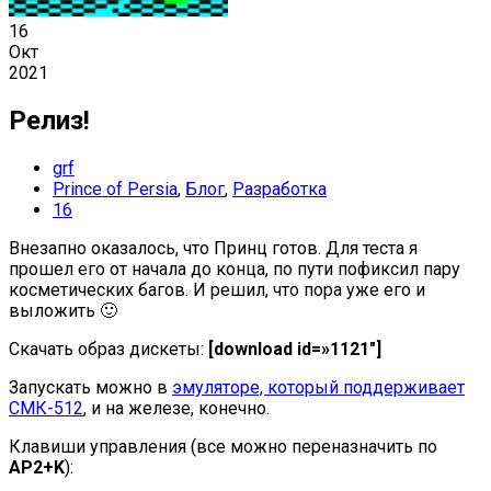
16
Окт
2021
Релиз!
grf
Prince of Persia
,
Блог
,
Разработка
16
Внезапно оказалось, что Принц готов. Для теста я
прошел его от начала до конца, по пути пофиксил пару
косметических багов. И решил, что пора уже его и
выложить 🙂
Скачать образ дискеты:
[download id=»1121″]
Запускать можно в
эмуляторе, который поддерживает
СМК-512
, и на железе, конечно.
Клавиши управления (все можно переназначить по
АР2+K
):