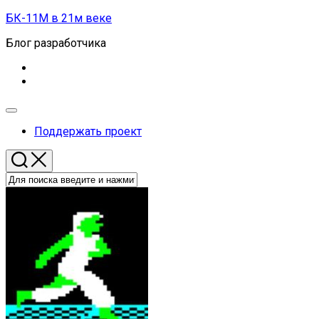
Перейти
БК-11М в 21м веке
к
Блог разработчика
содержанию
Развернуть
меню
Поддержать проект