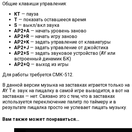
Общие клавиши управления:
КТ
— пауза
T
— показать оставшееся время
S
— выкл/вкл звука
АР2+A
— начать уровень заново
АР2+R
— начать игру заново
АР2+K
— задать управление от клавиатуры
АР2+J
— задать управление от джойстика
АР2+S
— задать звуковое устройство (AY или
встроенный динамик БК)
АР2+Q
— выход из игры
Для работы требуется СМК-512.
В данной версии музыка на заставках играется только на
AY. Т.е. звук на пищалку в самой игре выводится, а вот на
заставках — нет. Связано это с тем, что в заставках
используется переключение палитр по таймеру и в
результате пищалка просто не успевает пищать музыку.
Вам также может понравиться...