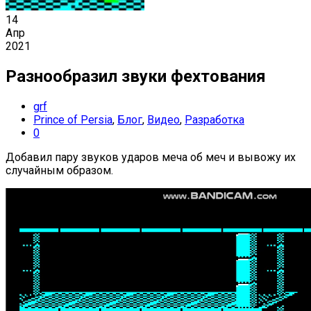
14
Апр
2021
Разнообразил звуки фехтования
grf
Prince of Persia
,
Блог
,
Видео
,
Разработка
0
Добавил пару звуков ударов меча об меч и вывожу их
случайным образом.