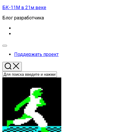
Перейти
БК-11М в 21м веке
к
Блог разработчика
содержанию
Развернуть
меню
Поддержать проект