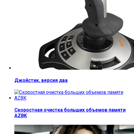
Джойстик, версия два
Скоростная очистка больших объемов памяти
AZBK