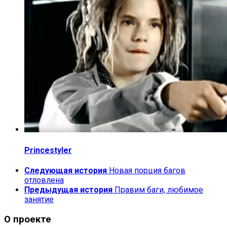
Princestyler
Следующая история
Новая порция багов
отловлена
Предыдущая история
Правим баги, любимое
занятие
О проекте