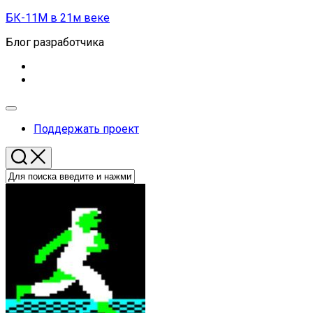
Перейти
БК-11М в 21м веке
к
Блог разработчика
содержанию
Развернуть
меню
Поддержать проект