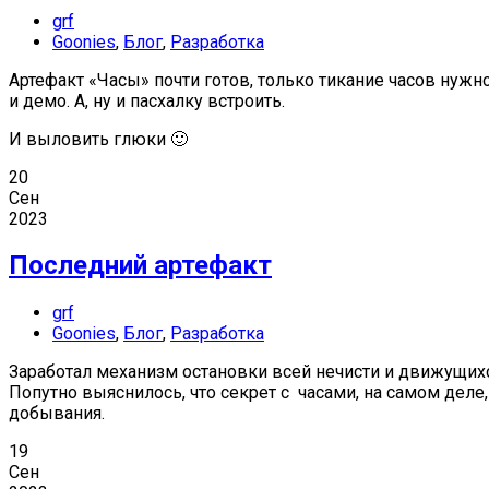
grf
Goonies
,
Блог
,
Разработка
Артефакт «Часы» почти готов, только тикание часов нужн
и демо. А, ну и пасхалку встроить.
И выловить глюки 🙂
20
Сен
2023
Последний артефакт
grf
Goonies
,
Блог
,
Разработка
Заработал механизм остановки всей нечисти и движущихся 
Попутно выяснилось, что секрет с часами, на самом деле
добывания.
19
Сен