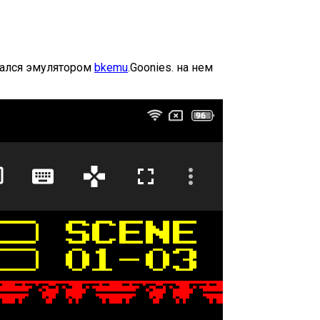
овался эмулятором
bkemu
.Goonies. на нем