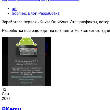
grf
Goonies
,
Блог
,
Разработка
Заработала первая «Книга Ошибок». Это артефакты, кот
Разработка все еще идет на планшете. Не хватает отладчи
12
Сен
2023
BKemu