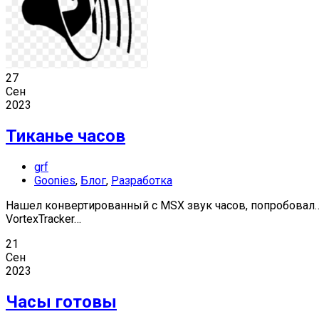
27
Сен
2023
Тиканье часов
grf
Goonies
,
Блог
,
Разработка
Нашел конвертированный с MSX звук часов, попробовал… 
VortexTracker…
21
Сен
2023
Часы готовы