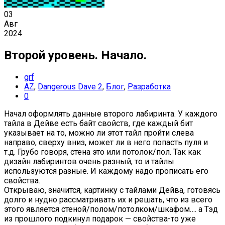
03
Авг
2024
Второй уровень. Начало.
grf
AZ
,
Dangerous Dave 2
,
Блог
,
Разработка
0
Начал оформлять данные второго лабиринта. У каждого
тайла в Дейве есть байт свойств, где каждый бит
указывает на то, можно ли этот тайл пройти слева
направо, сверху вниз, может ли в него попасть пуля и
т.д. Грубо говоря, стена это или потолок/пол. Так как
дизайн лабиринтов очень разный, то и тайлы
используются разные. И каждому надо прописать его
свойства.
Открываю, значится, картинку с тайлами Дейва, готовясь
долго и нудно рассматривать их и решать, что из всего
этого является стеной/полом/потолком/шкафом…. а Тэд
из прошлого подкинул подарок — свойства-то уже