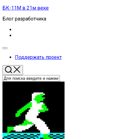
Перейти
БК-11М в 21м веке
к
Блог разработчика
содержанию
Развернуть
меню
Поддержать проект