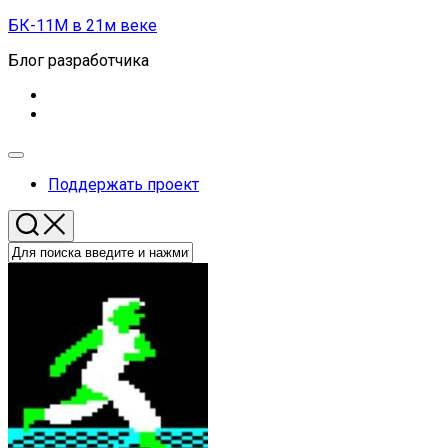
Перейти
БК-11М в 21м веке
к
Блог разработчика
содержанию
Развернуть
меню
Поддержать проект