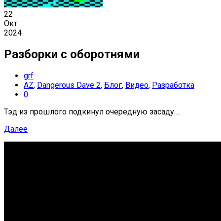
22
Окт
2024
Разборки с оборотнями
grf
AZ
,
Dangerous Dave 2
,
Блог
,
Видео
,
Разработка
0
Тэд из прошлого подкинул очередную засаду…
Далее