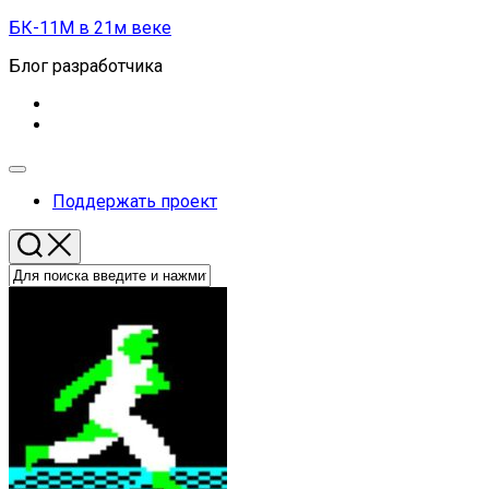
Перейти
БК-11М в 21м веке
к
Блог разработчика
содержанию
Развернуть
меню
Поддержать проект