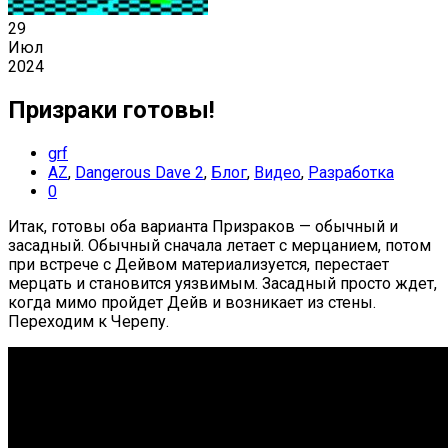
29
Июл
2024
Призраки готовы!
grf
AZ
,
Dangerous Dave 2
,
Блог
,
Видео
,
Разработка
0
Итак, готовы оба варианта Призраков — обычный и
засадный. Обычный сначала летает с мерцанием, потом
при встрече с Дейвом материализуется, перестает
мерцать и становится уязвимым. Засадный просто ждет,
когда мимо пройдет Дейв и возникает из стены.
Переходим к Черепу.