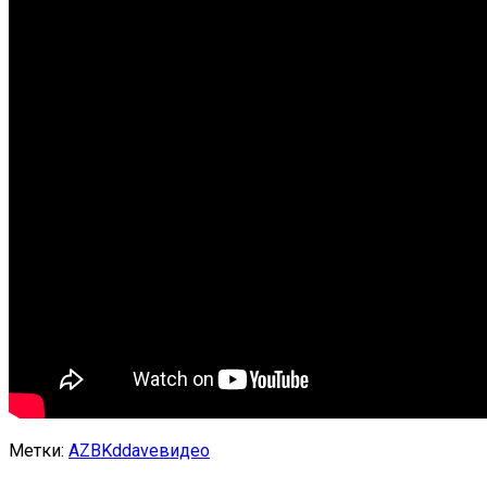
Метки:
AZBK
ddave
видео