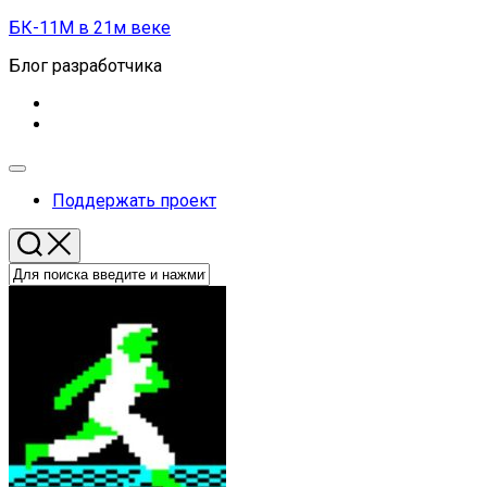
Перейти
БК-11М в 21м веке
к
Блог разработчика
содержанию
Развернуть
меню
Поддержать проект