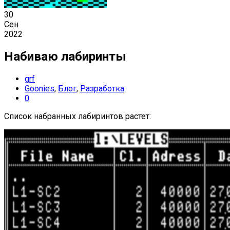
30
Сен
2022
Набиваю лабиринты
grf
Goonies
,
Блог
,
Разработка
0
Список набранных лабиринтов растет: