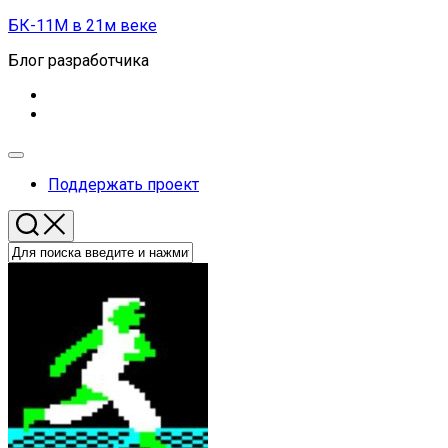
Перейти
БК-11М в 21м веке
к
Блог разработчика
содержанию
Развернуть
меню
Поддержать проект