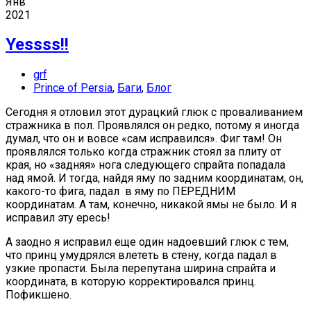
Янв
2021
Yessss!!
grf
Prince of Persia
,
Баги
,
Блог
Сегодня я отловил этот дурацкий глюк с проваливанием
стражника в пол. Проявлялся он редко, потому я иногда
думал, что он и вовсе «сам исправился». Фиг там! Он
проявлялся только когда стражник стоял за плиту от
края, но «задняя» нога следующего спрайта попадала
над ямой. И тогда, найдя яму по задним координатам, он,
какого-то фига, падал в яму по ПЕРЕДНИМ
координатам. А там, конечно, никакой ямы не было. И я
исправил эту ересь!
А заодно я исправил еще один надоевший глюк с тем,
что принц умудрялся влететь в стену, когда падал в
узкие пропасти. Была перепутана ширина спрайта и
координата, в которую корректировался принц.
Пофикшено.