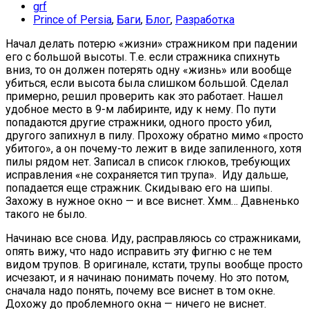
grf
Prince of Persia
,
Баги
,
Блог
,
Разработка
Начал делать потерю «жизни» стражником при падении
его с большой высоты. Т.е. если стражника спихнуть
вниз, то он должен потерять одну «жизнь» или вообще
убиться, если высота была слишком большой. Сделал
примерно, решил проверить как это работает. Нашел
удобное место в 9-м лабиринте, иду к нему. По пути
попадаются другие стражники, одного просто убил,
другого запихнул в пилу. Прохожу обратно мимо «просто
убитого», а он почему-то лежит в виде запиленного, хотя
пилы рядом нет. Записал в список глюков, требующих
исправления «не сохраняется тип трупа». Иду дальше,
попадается еще стражник. Скидываю его на шипы.
Захожу в нужное окно — и все виснет. Хмм… Давненько
такого не было.
Начинаю все снова. Иду, расправляюсь со стражниками,
опять вижу, что надо исправить эту фигню с не тем
видом трупов. В оригинале, кстати, трупы вообще просто
исчезают, и я начинаю понимать почему. Но это потом,
сначала надо понять, почему все виснет в том окне.
Дохожу до проблемного окна — ничего не виснет.