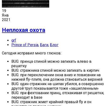
19
Янв
2021
Неплохая охота
grf
Prince of Persia
,
Баги
,
Блог
Сегодня исправил много глюков:
BUG: принца спиной можно запихать влево в
решетку
BUG: стражника спиной можно запихать в кирпич
BUG: при переключении окна вниз и повисании на
нижней fly-плите, она должна становиться верхней
BUG: один стражник на шипах убился, а совершенно
другой труп показывается тоже «зашипленным»
BUG: при фехтовании принц, отскакивая от решетки,
переходит в base
BUG: стражник жмет крайний правый fly и он