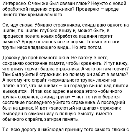
Интересно. С чем же был связан глюк? Неужто с новой
обработкой падения стражника? Проверяю — вроде
ничего там криминального.
Ок, иду снова. Убиваю стражников, скидываю одного на
шипы, т.к. шипы глубоко внизу и, может быть, в
процессе полета новая обработка падения портит
память? Вроде осталось все в норме. Только вот эти
трупы несовпадающего вида… Но это потом.
Дохожу до проблемного окна. Не вхожу в него,
сохраняю состояние памяти, чтобы сравнить. И тут вижу,
что внизу торчит башка стражника. А чего он там торчит?
Там был убитый стражник, но почему он забит в землю?
А потому что спрайт «нормального трупа» лежит на
плите, а тот, что на шипах — он гораздо выше над плитой
выводится… И так как адрес вывода этого «обычного
трупа» сохранен, а «вид трупа» — нет, то тупо берется
состояние последнего убитого стражника. А последний
был на шипах. И вот «заколотый на шипах» стражник
выведен в самом низу в полную высоту, вместо
обычного спрайта, затирая память.
Т.е. всю дорогу я наблюдал причину того самого глюка с