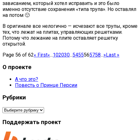
зависанием, который хотел исправить и это было
именно отсутствие сохранения «типа трупа». Но оставлял
на потом 🙂
В оригинале все нелогично — исчезают все трупы, кроме
тех, что лежат на плитах, управляющих решетками.
Потому что лежание на плите оставляет решетку
открытой.
Page 56 of 62
« First
«
...
10
20
30
...
54
55
56
57
58
...
»
Last »
О проекте
А что это?
Повесть о Принце Персии
Рубрики
Рубрики
Поддержать проект