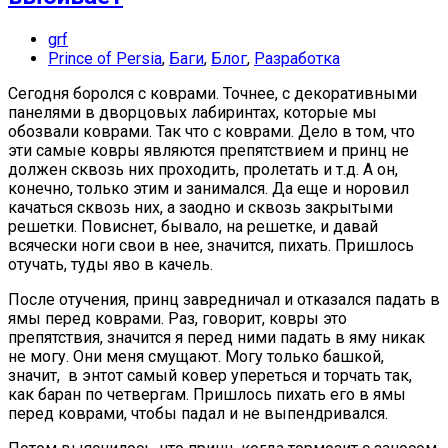
grf
Prince of Persia
,
Баги
,
Блог
,
Разработка
Сегодня боролся с коврами. Точнее, с декоративными
панелями в дворцовых лабиринтах, которые мы
обозвали коврами. Так что с коврами. Дело в том, что
эти самые ковры являются препятствием и принц не
должен сквозь них проходить, пролетать и т.д. А он,
конечно, только этим и занимался. Да еще и норовил
качаться сквозь них, а заодно и сквозь закрытыми
решетки. Повиснет, бывало, на решетке, и давай
всячески ноги свои в нее, значится, пихать. Пришлось
отучать, туды яво в качель.
После отучения, принц завредничал и отказался падать в
ямы перед коврами. Раз, говорит, ковры это
препятствия, значится я перед ними падать в яму никак
не могу. Они меня смущают. Могу только башкой,
значит, в энтот самый ковер упереться и торчать так,
как баран по четвергам. Пришлось пихать его в ямы
перед коврами, чтобы падал и не выпендривался.