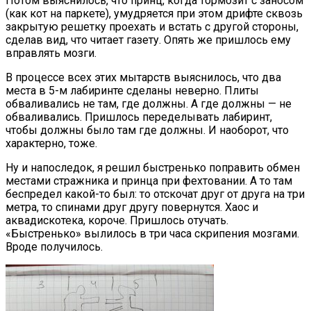
Потом выяснилось, что принц, когда тормозит с заносом
(как кот на паркете), умудряется при этом дрифте сквозь
закрытую решетку проехать и встать с другой стороны,
сделав вид, что читает газету. Опять же пришлось ему
вправлять мозги.
В процессе всех этих мытарств выяснилось, что два
места в 5-м лабиринте сделаны неверно. Плиты
обваливались не там, где должны. А где должны — не
обваливались. Пришлось переделывать лабиринт,
чтобы должны было там где должны. И наоборот, что
характерно, тоже.
Ну и напоследок, я решил быстренько поправить обмен
местами стражника и принца при фехтовании. А то там
беспредел какой-то был: то отскочат друг от друга на три
метра, то спинами друг другу повернутся. Хаос и
аквадискотека, короче. Пришлось отучать.
«Быстренько» вылилось в три часа скрипения мозгами.
Вроде получилось.