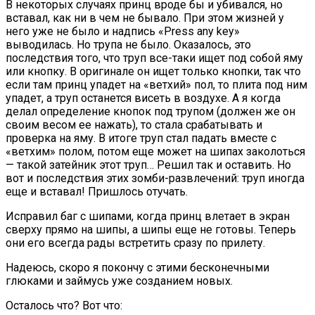
В некоторых случаях принц вроде бы и убивался, но
вставал, как ни в чем не бывало. При этом жизней у
него уже не было и надпись «Press any key»
выводилась. Но трупа не было. Оказалось, это
последствия того, что труп все-таки ищет под собой яму
или кнопку. В оригинале он ищет только кнопки, так что
если там принц упадет на «ветхий» пол, то плита под ним
упадет, а труп останется висеть в воздухе. А я когда
делал определение кнопок под трупом (должен же он
своим весом ее нажать), то стала срабатывать и
проверка на яму. В итоге труп стал падать вместе с
«ветхим» полом, потом еще может на шипах заколоться
— такой затейник этот труп… Решил так и оставить. Но
вот и последствия этих зомби-развлечений: труп иногда
еще и вставал! Пришлось отучать.
Исправил баг с шипами, когда принц влетает в экран
сверху прямо на шипы, а шипы еще не готовы. Теперь
они его всегда рады встретить сразу по прилету.
Надеюсь, скоро я покончу с этими бесконечными
глюками и займусь уже созданием новых.
Осталось что? Вот что: