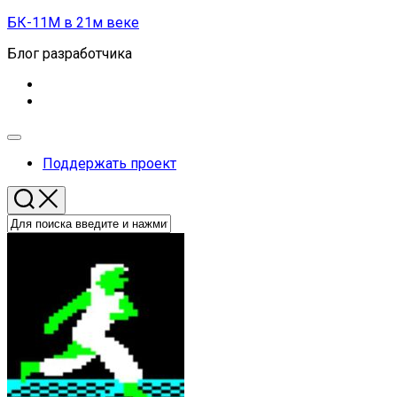
Перейти
БК-11М в 21м веке
к
Блог разработчика
содержанию
Развернуть
меню
Поддержать проект