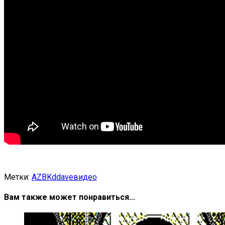
Метки:
AZBK
ddave
видео
Вам также может понравиться...