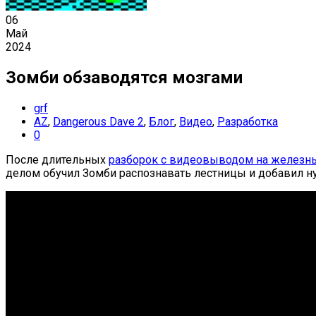
06
Май
2024
Зомби обзаводятся мозгами
grf
AZ
,
Dangerous Dave 2
,
Блог
,
Видео
,
Разработка
0
После длительных
разборок с видеовыводом на железн
делом обучил Зомби распознавать лестницы и добавил 