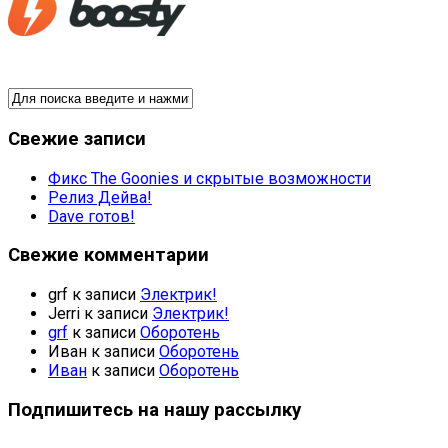
Свежие записи
Фикс The Goonies и скрытые возможности
Релиз Дейва!
Dave готов!
Свежие комментарии
grf
к записи
Электрик!
Jerri
к записи
Электрик!
grf
к записи
Оборотень
Иван
к записи
Оборотень
Иван
к записи
Оборотень
Подпишитесь на нашу рассылку