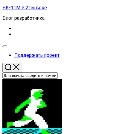
Перейти
БК-11М в 21м веке
к
Блог разработчика
содержанию
Развернуть
меню
Поддержать проект