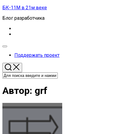
Перейти
БК-11М в 21м веке
к
Блог разработчика
содержанию
Развернуть
меню
Поддержать проект
Автор:
grf