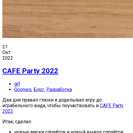
21
Окт
2022
CAFE Party 2022
grf
Goonies
,
Блог
,
Разработка
Два дня правил глюки и доделывал игру до
играбельного вида, чтобы поучаствовать в
CAFE Party
2022
.
Итак, сделал:
новые маски спрайтов и новый вывод спрайтов