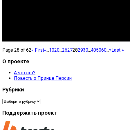
Page 28 of 62
« First
«
...
10
20
...
26
27
28
29
30
...
40
50
60
...
»
Last »
О проекте
А что это?
Повесть о Принце Персии
Рубрики
Рубрики
Поддержать проект