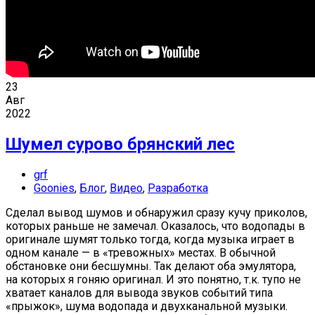
23
Авг
2022
Шумел сурово брянский лес
grf
Goonies
,
Блог
,
Видео
,
Разработка
Сделал вывод шумов и обнаружил сразу кучу приколов,
которых раньше не замечал. Оказалось, что водопады в
оригинале шумят только тогда, когда музыка играет в
одном канале — в «тревожных» местах. В обычной
обстановке они бесшумны. Так делают оба эмулятора,
на которых я гоняю оригинал. И это понятно, т.к. тупо не
хватает каналов для вывода звуков событий типа
«прыжок», шума водопада и двухканальной музыки.