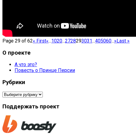
Page 29 of 62
« First
«
...
10
20
...
27
28
29
30
31
...
40
50
60
...
»
Last »
О проекте
А что это?
Повесть о Принце Персии
Рубрики
Рубрики
Поддержать проект