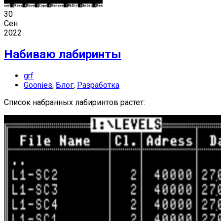
30
Сен
2022
Набиваю лабиринты
grf
Goonies
,
Блог
,
Разработка
Список набранных лабиринтов растет: