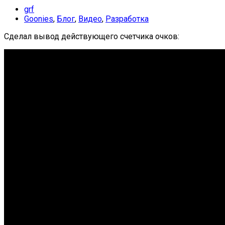
grf
Goonies
,
Блог
,
Видео
,
Разработка
Сделал вывод действующего счетчика очков: