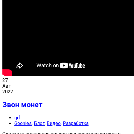
27
Авг
2022
Звон монет
grf
Goonies
,
Блог
,
Видео
,
Разработка
Сделал выключение звуков при переходе из окна в