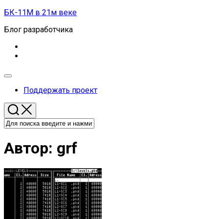
Перейти
БК-11М в 21м веке
к
Блог разработчика
содержанию
Развернуть
меню
Поддержать проект
Автор:
grf