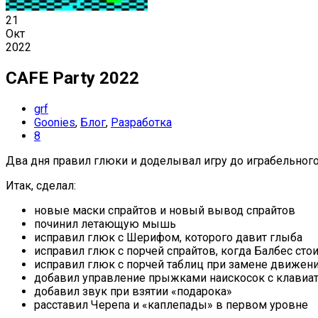
21
Окт
2022
CAFE Party 2022
grf
Goonies
,
Блог
,
Разработка
8
Два дня правил глюки и доделывал игру до играбельного
Итак, сделал:
новые маски спрайтов и новый вывод спрайтов
починил летающую мышь
исправил глюк с Шерифом, которого давит глыба
исправил глюк с порчей спрайтов, когда Балбес сто
исправил глюк с порчей таблиц при замене движени
добавил управление прыжками наискосок с клавиа
добавил звук при взятии «подарока»
расставил Черепа и «каплепады» в первом уровне