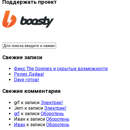
Поддержать проект
Свежие записи
Фикс The Goonies и скрытые возможности
Релиз Дейва!
Dave готов!
Свежие комментарии
grf
к записи
Электрик!
Jerri
к записи
Электрик!
grf
к записи
Оборотень
Иван
к записи
Оборотень
Иван
к записи
Оборотень