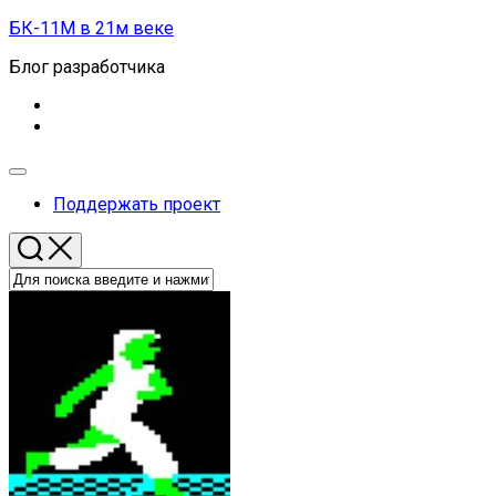
Перейти
БК-11М в 21м веке
к
Блог разработчика
содержанию
Развернуть
меню
Поддержать проект