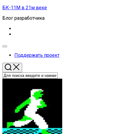
Перейти
БК-11М в 21м веке
к
Блог разработчика
содержанию
Развернуть
меню
Поддержать проект