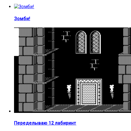
Зомби!
Переделываю 12 лабиринт