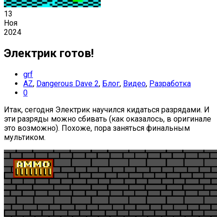
13
Ноя
2024
Электрик готов!
grf
AZ
,
Dangerous Dave 2
,
Блог
,
Видео
,
Разработка
0
Итак, сегодня Электрик научился кидаться разрядами. И
эти разряды можно сбивать (как оказалось, в оригинале
это возможно). Похоже, пора заняться финальным
мультиком.