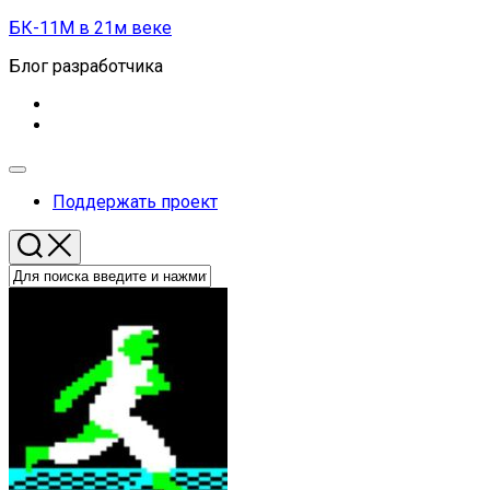
Перейти
БК-11М в 21м веке
к
Блог разработчика
содержанию
Развернуть
меню
Поддержать проект