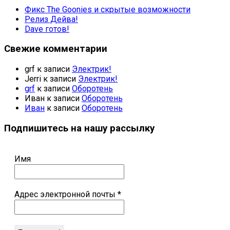
Фикс The Goonies и скрытые возможности
Релиз Дейва!
Dave готов!
Свежие комментарии
grf
к записи
Электрик!
Jerri
к записи
Электрик!
grf
к записи
Оборотень
Иван
к записи
Оборотень
Иван
к записи
Оборотень
Подпишитесь на нашу рассылку
Имя
Адрес электронной почты
*