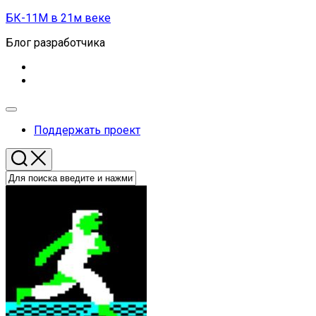
Перейти
БК-11М в 21м веке
к
Блог разработчика
содержанию
Развернуть
меню
Поддержать проект